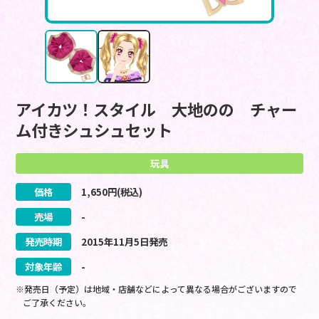
アイカツ！スタイル 大地のの チャー
ム付きシュシュセット
玩具
価格
1,650
円(税込)
売場
-
発売時期
2015
年
11
月
5
日
発売
対象年齢
-
※発売日（予定）は地域・店舗などによって異なる場合がございますので
ご了承ください。