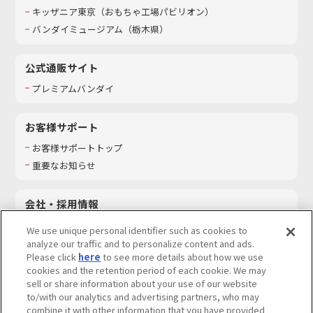
キッザニア東京（おもちゃ工場パビリオン）​
バンダイミュージアム（栃木県）
公式通販サイト
プレミアムバンダイ
お客様サポート
お客様サポートトップ
重要なお知らせ
会社・採用情報
会社情報
We use unique personal identifier such as cookies to
採用情報
analyze our traffic and to personalize content and ads.
Please click
here
to see more details about how we use
サステナビリティ
cookies and the retention period of each cookie. We may
お問い合わせ
sell or share information about your use of our website
to/with our analytics and advertising partners, who may
combine it with other information that you have provided