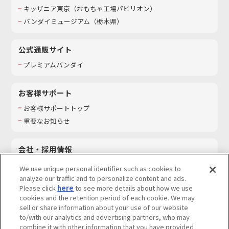
キッザニア東京（おもちゃ工場パビリオン）​
バンダイミュージアム（栃木県）
公式通販サイト
プレミアムバンダイ
お客様サポート
お客様サポートトップ
重要なお知らせ
会社・採用情報
会社情報
We use unique personal identifier such as cookies to
採用情報
analyze our traffic and to personalize content and ads.
Please click
here
to see more details about how we use
サステナビリティ
cookies and the retention period of each cookie. We may
お問い合わせ
sell or share information about your use of our website
to/with our analytics and advertising partners, who may
combine it with other information that you have provided