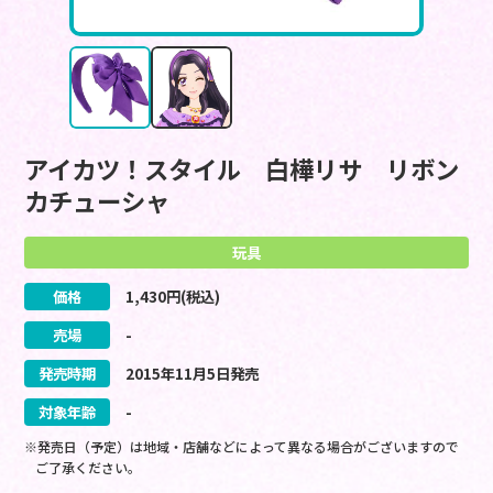
アイカツ！スタイル 白樺リサ リボン
カチューシャ
玩具
価格
1,430
円(税込)
売場
-
発売時期
2015
年
11
月
5
日
発売
対象年齢
-
※発売日（予定）は地域・店舗などによって異なる場合がございますので
ご了承ください。