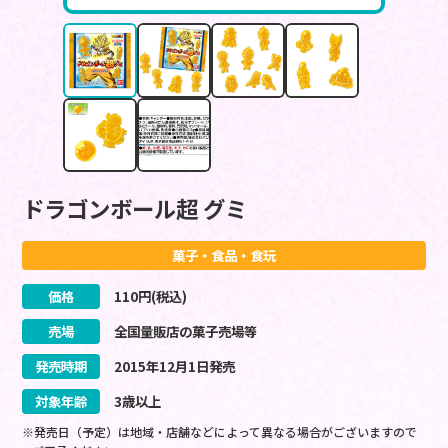
ドラゴンボール超 グミ
菓子・食品・食玩
価格
110
円(税込)
売場
全国量販店の菓子売場等
発売時期
2015
年
12
月
1
日
発売
対象年齢
3歳以上
※発売日（予定）は地域・店舗などによって異なる場合がございますので