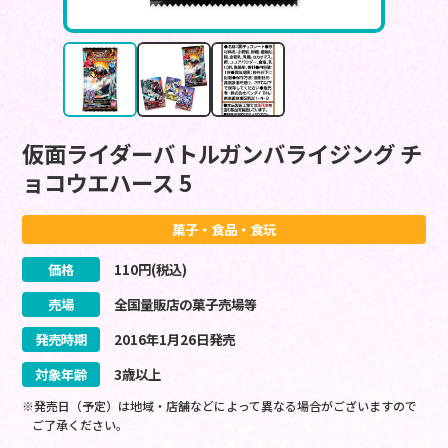
仮面ライダーバトルガンバライジング チ
ョコウエハース 5
菓子・食品・食玩
価格
110
円(税込)
売場
全国量販店の菓子売場等
発売時期
2016
年
1
月
26
日
発売
対象年齢
3歳以上
※発売日（予定）は地域・店舗などによって異なる場合がございますので
ご了承ください。