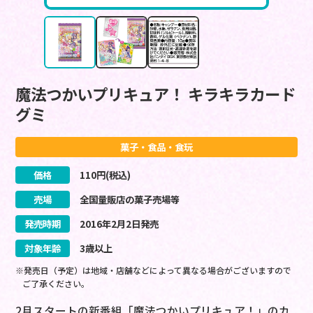
魔法つかいプリキュア！ キラキラカード
グミ
菓子・食品・食玩
価格
110
円(税込)
売場
全国量販店の菓子売場等
発売時期
2016
年
2
月
2
日
発売
対象年齢
3歳以上
※発売日（予定）は地域・店舗などによって異なる場合がございますので
ご了承ください。
2月スタートの新番組「魔法つかいプリキュア！」のカ