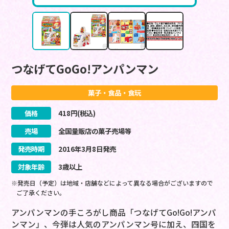
つなげてGoGo!アンパンマン
菓子・食品・食玩
価格
418
円(税込)
売場
全国量販店の菓子売場等
発売時期
2016
年
3
月
8
日
発売
対象年齢
3歳以上
※発売日（予定）は地域・店舗などによって異なる場合がございますので
ご了承ください。
アンパンマンの手ころがし商品「つなげてGo!Go!アンパ
ンマン」、今弾は人気のアンパンマン号に加え、四国を