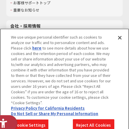
お客様サポートトップ
重要なお知らせ
会社・採用情報
会社情報
We use unique personal identifier such as cookies to
採用情報
analyze our traffic and to personalize content and ads.
Please click
here
to see more details about how we use
サステナビリティ
cookies and the retention period of each cookie. We may
お問い合わせ
sell or share information about your use of our website
to/with our analytics and advertising partners, who may
combine it with other information that you have provided
to them or that they have collected from your use of their
services. However, we do not set and use cookies for our
ウェブサイトご利用条件
ソーシャルメディアポリシー
users under 16 years of age. Please click “Reject All
個人情報及び特定個人情報等の取り扱いに関する保護方針
Cookies” if you are under the age of 16 or to reject all
cookies. To customize your cookie settings, please click
Do Not Sell or Share My Personal Information
著作権・商標について
“Cookie Settings”.
Privacy Policy for California Residents
カスタマーハラスメントに対する基本的な対応方針
Do Not Sell or Share My Personal Information
コピーライト一覧を表示する
Cookie Settings
Reject All Cookies