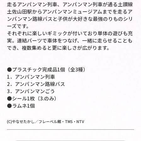
走るアンパンマン列車、アンパンマン列車が通る土讃線
土佐山田駅からアンパンマンミュージアムまでを走るア
ンパンマン路線バスと子供が大好きな最強のりものシリ
ーズです。
それぞれに楽しいギミックが付いており単体の遊びも充
実。連結パーツで車体をつなげ、一緒に走らせることも
でき、複数集めると更に楽しさが広がります。
●プラスチック完成品1個（全3種）
1．アンパンマン列車
2．アンパンマン路線バス
3．アンパンマンごう
●シール1枚（3.のみ）
●ラムネ1個
(C)やなせたかし／フレーベル館・TMS・NTV