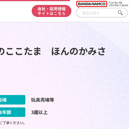
会社・採用情報
サイトはこちら
さが
す
のここたま ほんのかみさ
売場
玩具売場等
象年齢
3歳以上
ご了承ください。