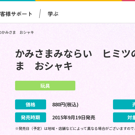
お客様サポート
学ぶ
のかみさま おシャキ
かみさまみならい ヒミツ
ま おシャキ
玩具
価格
880
円(税込)
発売時期
2015
年
9
月
19
日
発売
対
※発売日（予定）は地域・店舗などによって異なる場合がございますので