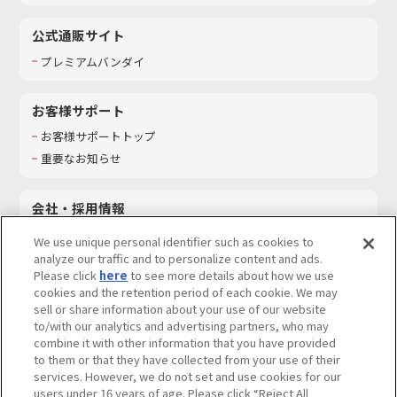
公式通販サイト
プレミアムバンダイ
お客様サポート
お客様サポートトップ
重要なお知らせ
会社・採用情報
会社情報
We use unique personal identifier such as cookies to
採用情報
analyze our traffic and to personalize content and ads.
Please click
here
to see more details about how we use
サステナビリティ
cookies and the retention period of each cookie. We may
お問い合わせ
sell or share information about your use of our website
to/with our analytics and advertising partners, who may
combine it with other information that you have provided
to them or that they have collected from your use of their
services. However, we do not set and use cookies for our
ウェブサイトご利用条件
ソーシャルメディアポリシー
users under 16 years of age. Please click “Reject All