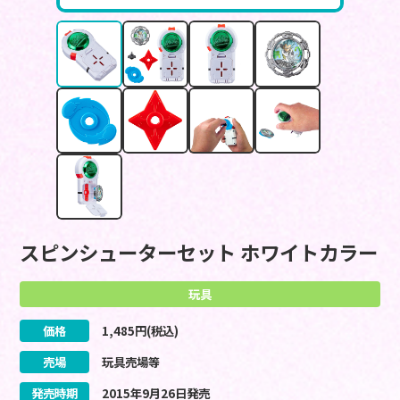
スピンシューターセット ホワイトカラー
玩具
価格
1,485
円(税込)
売場
玩具売場等
発売時期
2015
年
9
月
26
日
発売