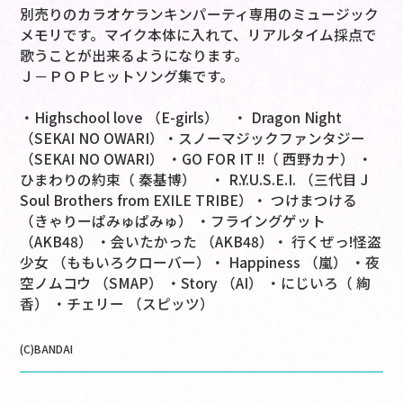
別売りのカラオケランキンパーティ専用のミュージック
メモリです。マイク本体に入れて、リアルタイム採点で
歌うことが出来るようになります。
Ｊ－ＰＯＰヒットソング集です。
・Highschool love （E-girls） ・ Dragon Night
（SEKAI NO OWARI）・スノーマジックファンタジー
（SEKAI NO OWARI） ・GO FOR IT !!（ 西野カナ） ・
ひまわりの約束（ 秦基博） ・ R.Y.U.S.E.I. （三代目 J
Soul Brothers from EXILE TRIBE）・ つけまつける
（きゃりーぱみゅぱみゅ） ・フライングゲット
（AKB48） ・会いたかった （AKB48）・ 行くぜっ!怪盗
少女 （ももいろクローバー）・ Happiness （嵐） ・夜
空ノムコウ （SMAP） ・Story （AI） ・にじいろ（ 絢
香） ・チェリー （スピッツ）
(C)BANDAI