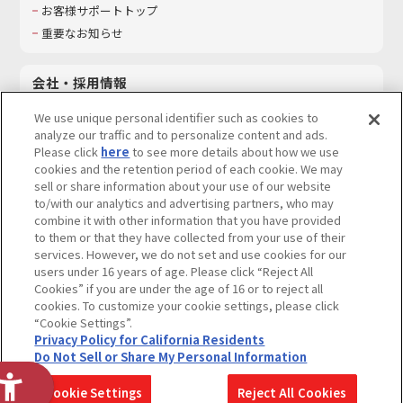
お客様サポートトップ
重要なお知らせ
会社・採用情報
会社情報
We use unique personal identifier such as cookies to
採用情報
analyze our traffic and to personalize content and ads.
Please click
here
to see more details about how we use
サステナビリティ
cookies and the retention period of each cookie. We may
お問い合わせ
sell or share information about your use of our website
to/with our analytics and advertising partners, who may
combine it with other information that you have provided
to them or that they have collected from your use of their
services. However, we do not set and use cookies for our
ウェブサイトご利用条件
ソーシャルメディアポリシー
users under 16 years of age. Please click “Reject All
個人情報及び特定個人情報等の取り扱いに関する保護方針
Cookies” if you are under the age of 16 or to reject all
cookies. To customize your cookie settings, please click
Do Not Sell or Share My Personal Information
著作権・商標について
“Cookie Settings”.
Privacy Policy for California Residents
カスタマーハラスメントに対する基本的な対応方針
Do Not Sell or Share My Personal Information
コピーライト一覧を表示する
Cookie Settings
Reject All Cookies