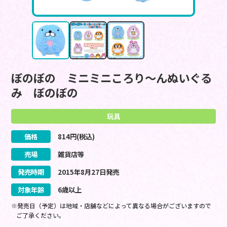
ぼのぼの ミニミニころり～んぬいぐる
み ぼのぼの
玩具
価格
814
円(税込)
売場
雑貨店等
発売時期
2015
年
8
月
27
日
発売
対象年齢
6歳以上
※発売日（予定）は地域・店舗などによって異なる場合がございますので
ご了承ください。