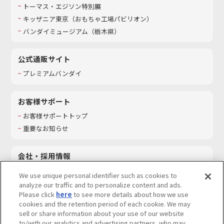
トーマス・エジソン特別展
キッザニア東京（おもちゃ工場パビリオン）​
バンダイミュージアム（栃木県）
公式通販サイト
プレミアムバンダイ
お客様サポート
お客様サポートトップ
重要なお知らせ
会社・採用情報
会社情報
We use unique personal identifier such as cookies to
採用情報
analyze our traffic and to personalize content and ads.
Please click
here
to see more details about how we use
サステナビリティ
cookies and the retention period of each cookie. We may
お問い合わせ
sell or share information about your use of our website
to/with our analytics and advertising partners, who may