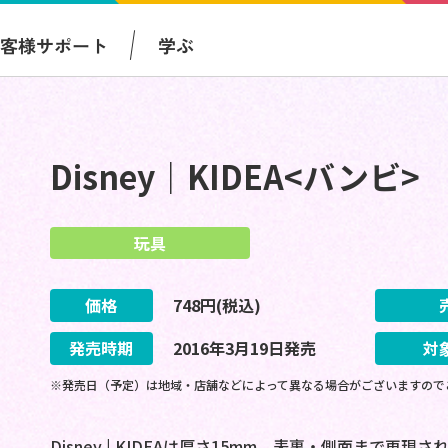
お客様サポート
学ぶ
Disney｜KIDEA<バンビ>
玩具
価格
748
円(税込)
発売時期
2016
年
3
月
19
日
発売
対
※発売日（予定）は地域・店舗などによって異なる場合がございますので
Disney | KIDEAは厚さ15mm、表裏・側面まで