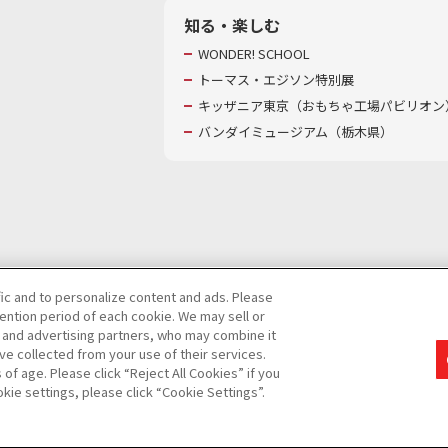
知る・楽しむ
WONDER! SCHOOL
トーマス・エジソン特別展
キッザニア東京（おもちゃ工場パビリオン）
バンダイミュージアム（栃木県）
fic and to personalize content and ads. Please
ntion period of each cookie. We may sell or
び特定個人情報等の取り扱いに関する保護方針
s and advertising partners, who may combine it
て
カスタマーハラスメントに対する基本的な対応方針
ve collected from your use of their services.
f age. Please click “Reject All Cookies” if you
okie settings, please click “Cookie Settings”.
コピーライト一覧を表示する