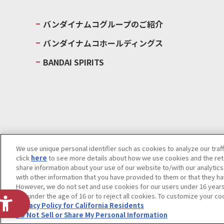
バンダイナムコグループのご紹介
バンダイナムコホールディングス
BANDAI SPIRITS
We use unique personal identifier such as cookies to analyze our traf
click
here
to see more details about how we use cookies and the rete
ウェブサイトご利用条件
ソーシャルメディアポリシー
個人情報及
share information about your use of our website to/with our analytic
Do Not Sell or Share My Personal Information
著作権・商標につい
with other information that you have provided to them or that they ha
However, we do not set and use cookies for our users under 16 years o
are under the age of 16 or to reject all cookies. To customize your co
Privacy Policy for California Residents
Do Not Sell or Share My Personal Information