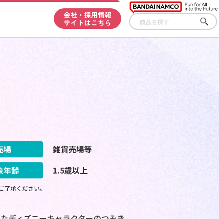
会社・採用情報
サイトはこちら
さが
す
売場
雑貨売場等
象年齢
1.5歳以上
ご了承ください。
再現されたディズニーキャラクターのつみき。