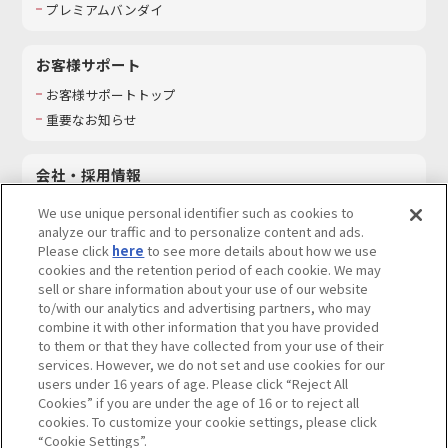
プレミアムバンダイ
お客様サポート
お客様サポートトップ
重要なお知らせ
会社・採用情報
会社情報
We use unique personal identifier such as cookies to
採用情報
analyze our traffic and to personalize content and ads.
Please click
here
to see more details about how we use
サステナビリティ
cookies and the retention period of each cookie. We may
お問い合わせ
sell or share information about your use of our website
to/with our analytics and advertising partners, who may
combine it with other information that you have provided
to them or that they have collected from your use of their
services. However, we do not set and use cookies for our
ウェブサイトご利用条件
ソーシャルメディアポリシー
users under 16 years of age. Please click “Reject All
個人情報及び特定個人情報等の取り扱いに関する保護方針
Cookies” if you are under the age of 16 or to reject all
cookies. To customize your cookie settings, please click
Do Not Sell or Share My Personal Information
著作権・商標について
“Cookie Settings”.