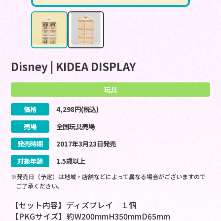
Disney | KIDEA DISPLAY
玩具
価格
4,298
円(税込)
売場
全国玩具売場
発売時期
2017
年
3
月
23
日
発売
対象年齢
1.5歳以上
※発売日（予定）は地域・店舗などによって異なる場合がございますので
ご了承ください。
【セット内容】ディズプレイ １個
【PKGサイズ】約W200mmH350mmD65mm