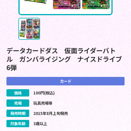
データカードダス 仮面ライダーバト
ル ガンバライジング ナイスドライブ
6弾
カード
価格
100
円(税込)
売場
玩具売場等
発売時期
2015
年
8
月
上旬
発売
対象年齢
3歳以上