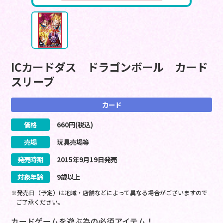
ICカードダス ドラゴンボール カード
スリーブ
カード
価格
660
円(税込)
売場
玩具売場等
発売時期
2015
年
9
月
19
日
発売
対象年齢
9歳以上
※発売日（予定）は地域・店舗などによって異なる場合がございますので
ご了承ください。
カードゲームを遊ぶ為の必須アイテム！