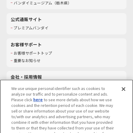
バンダイミュージアム（栃木県）
公式通販サイト
プレミアムバンダイ
お客様サポート
お客様サポートトップ
重要なお知らせ
会社・採用情報
会社情報
We use unique personal identifier such as cookies to
採用情報
analyze our traffic and to personalize content and ads.
Please click
here
to see more details about how we use
サステナビリティ
cookies and the retention period of each cookie. We may
お問い合わせ
sell or share information about your use of our website
to/with our analytics and advertising partners, who may
combine it with other information that you have provided
to them or that they have collected from your use of their