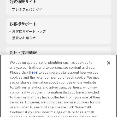
公式通販サイト
プレミアムバンダイ
お客様サポート
お客様サポートトップ
重要なお知らせ
会社・採用情報
会社情報
We use unique personal identifier such as cookies to
採用情報
analyze our traffic and to personalize content and ads.
Please click
here
to see more details about how we use
サステナビリティ
cookies and the retention period of each cookie. We may
お問い合わせ
sell or share information about your use of our website
to/with our analytics and advertising partners, who may
combine it with other information that you have provided
to them or that they have collected from your use of their
services. However, we do not set and use cookies for our
ウェブサイトご利用条件
ソーシャルメディアポリシー
users under 16 years of age. Please click “Reject All
個人情報及び特定個人情報等の取り扱いに関する保護方針
Cookies” if you are under the age of 16 or to reject all
cookies. To customize your cookie settings, please click