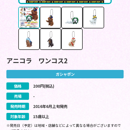
アニコラ ワンコス2
ガシャポン
価格
200
円(税込)
売場
-
発売時期
2016
年
6
月
上旬
発売
対象年齢
15歳以上
※発売日（予定）は地域・店舗などによって異なる場合がございますので