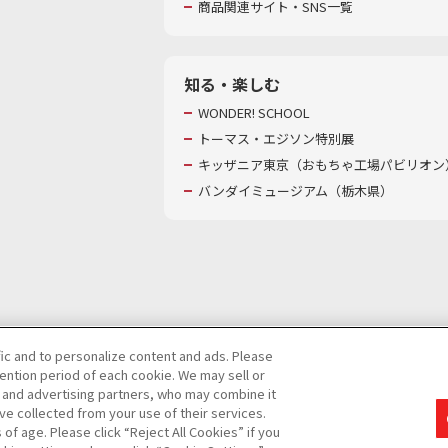
商品関連サイト・SNS一覧
知る・楽しむ
WONDER! SCHOOL
トーマス・エジソン特別展
キッザニア東京（おもちゃ工場パビリオン）
バンダイミュージアム（栃木県）
fic and to personalize content and ads. Please
ntion period of each cookie. We may sell or
び特定個人情報等の取り扱いに関する保護方針
s and advertising partners, who may combine it
ve collected from your use of their services.
て
カスタマーハラスメントに対する基本的な対応方針
f age. Please click “Reject All Cookies” if you