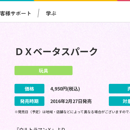
お客様サポート
学ぶ
ＤＸベータスパーク
玩具
価格
4,950
円(税込)
発売時期
2016
年
2
月
27
日
発売
対
※発売日（予定）は地域・店舗などによって異なる場合がございますので
『ウルトラマンＸ』より、