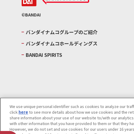
©BANDAI
バンダイナムコグループのご紹介
バンダイナムコホールディングス
BANDAI SPIRITS
We use unique personal identifier such as cookies to analyze our traf
click
here
to see more details about how we use cookies and the rete
ウェブサイトご利用条件
ソーシャルメディアポリシー
個人情報及
share information about your use of our website to/with our analytic
with other information that you have provided to them or that they ha
Do Not Sell or Share My Personal Information
著作権・商標につい
However, we do not set and use cookies for our users under 16 years o