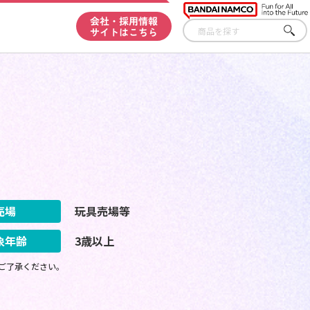
会社・採用情報
サイトはこちら
さが
す
売場
玩具売場等
象年齢
3歳以上
ご了承ください。