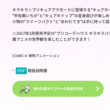
キラキラ☆プリキュアアラモードに登場する"キュアホ
"宇佐美いちか"と"キュアホイップ"の変身遊びが楽しめ
小物の"スイーツパクト"と"あわだてき"は手に持って
☆2017年2月発売予定の"プリコーデハウス キラキラ
層アニメの世界観を楽しむことができます！
(C)ABC-A･東映アニメーション
PDF
取扱説明書