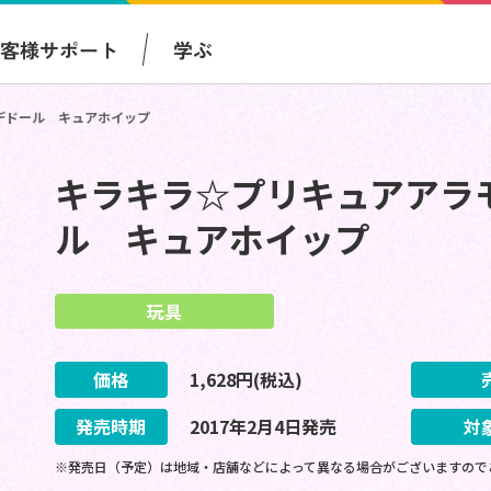
お客様サポート
学ぶ
デドール キュアホイップ
キラキラ☆プリキュアアラ
ル キュアホイップ
玩具
価格
1,628
円(税込)
発売時期
2017
年
2
月
4
日
発売
対
※発売日（予定）は地域・店舗などによって異なる場合がございますので