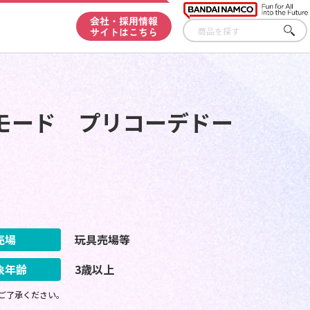
会社・採用情報
サイトはこちら
さが
す
モード プリコーデドー
売場
玩具売場等
象年齢
3歳以上
ご了承ください。