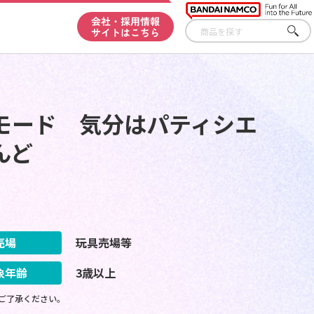
会社・採用情報
サイトはこちら
さが
す
モード 気分はパティシエ
んど
売場
玩具売場等
象年齢
3歳以上
ご了承ください。