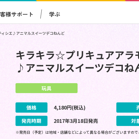
お客様サポート
学ぶ
ティシエ♪アニマルスイーツデコねんど
キラキラ☆プリキュアアラ
♪アニマルスイーツデコね
玩具
価格
4,180
円(税込)
発売時期
2017
年
3
月
18
日
発売
対
※発売日（予定）は地域・店舗などによって異なる場合がございますので