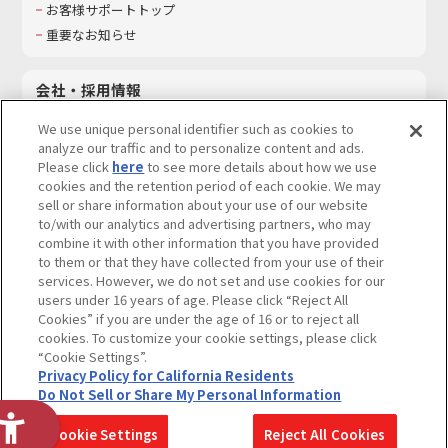
お客様サポートトップ
重要なお知らせ
会社・採用情報
会社情報
We use unique personal identifier such as cookies to
採用情報
analyze our traffic and to personalize content and ads.
Please click
here
to see more details about how we use
サステナビリティ
cookies and the retention period of each cookie. We may
お問い合わせ
sell or share information about your use of our website
to/with our analytics and advertising partners, who may
combine it with other information that you have provided
to them or that they have collected from your use of their
services. However, we do not set and use cookies for our
ウェブサイトご利用条件
ソーシャルメディアポリシー
users under 16 years of age. Please click “Reject All
個人情報及び特定個人情報等の取り扱いに関する保護方針
Cookies” if you are under the age of 16 or to reject all
cookies. To customize your cookie settings, please click
Do Not Sell or Share My Personal Information
著作権・商標について
“Cookie Settings”.
Privacy Policy for California Residents
カスタマーハラスメントに対する基本的な対応方針
Do Not Sell or Share My Personal Information
コピーライト一覧を表示する
Cookie Settings
Reject All Cookies