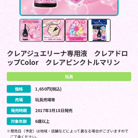
クレアジュエリーナ専用液 クレアドロ
ップColor クレアピンクトルマリン
玩具
価格
1,650
円(税込)
売場
玩具売場等
発売時期
2017
年
3
月
18
日
発売
対象年齢
6歳以上
※発売日（予定）は地域・店舗などによって異なる場合がございますので
ご了承ください。