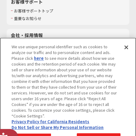
お客様サポート
お客様サポートトップ
重要なお知らせ
会社・採用情報
会社情報
We use unique personal identifier such as cookies to
採用情報
analyze our traffic and to personalize content and ads.
Please click
here
to see more details about how we use
サステナビリティ
cookies and the retention period of each cookie. We may
お問い合わせ
sell or share information about your use of our website
to/with our analytics and advertising partners, who may
combine it with other information that you have provided
to them or that they have collected from your use of their
services. However, we do not set and use cookies for our
ウェブサイトご利用条件
ソーシャルメディアポリシー
users under 16 years of age. Please click “Reject All
個人情報及び特定個人情報等の取り扱いに関する保護方針
Cookies” if you are under the age of 16 or to reject all
cookies. To customize your cookie settings, please click
Do Not Sell or Share My Personal Information
著作権・商標について
“Cookie Settings”.
Privacy Policy for California Residents
カスタマーハラスメントに対する基本的な対応方針
Do Not Sell or Share My Personal Information