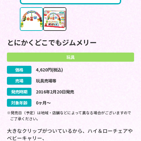
とにかくどこでもジムメリー
玩具
価格
4,620
円(税込)
売場
玩具売場等
発売時期
2016
年
2
月
20
日
発売
対象年齢
0ヶ月～
※発売日（予定）は地域・店舗などによって異なる場合がございますので
ご了承ください。
大きなクリップがついているから、ハイ＆ローチェアや
ベビーキャリー、