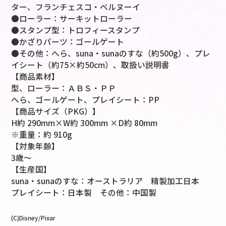
ター、フランチェスコ・ベルヌーイ
●ローラー：サーキットローラー
●スタンプ型：トロフィースタンプ
●かざりパーツ：ゴールゲート
●その他：へら、suna・sunaのすな（約500g）、プレ
イシート（約75×約50cm）、取扱い説明書
【商品素材】
型、ローラー：ＡＢＳ・ＰＰ
へら、ゴールゲート、プレイシート：PP
【商品サイズ（PKG）】
H約 290mm×W約 300mm ×D約 80mm
※重量：約 910g
【対象年齢】
3歳～
【生産国】
suna・sunaのすな：オーストラリア 精製加工日本
プレイシート：日本製 その他：中国製
(C)Disney/Pixar