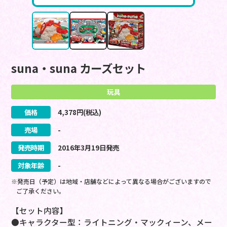
suna・suna カーズセット
玩具
価格
4,378
円(税込)
売場
-
発売時期
2016
年
3
月
19
日
発売
対象年齢
-
※発売日（予定）は地域・店舗などによって異なる場合がございますので
ご了承ください。
【セット内容】
●キャラクター型：ライトニング・マックィーン、メー