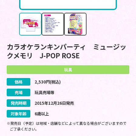
カラオケランキンパーティ ミュージッ
クメモリ J-POP ROSE
玩具
価格
2,530
円(税込)
売場
玩具売場等
発売時期
2015
年
12
月
26
日
発売
対象年齢
6歳以上
※発売日（予定）は地域・店舗などによって異なる場合がございますので
ご了承ください。