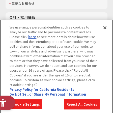
重要なお知らせ
会社・採用情報
会社情報
We use unique personal identifier such as cookies to
採用情報
analyze our traffic and to personalize content and ads.
Please click
here
to see more details about how we use
サステナビリティ
cookies and the retention period of each cookie. We may
お問い合わせ
sell or share information about your use of our website
to/with our analytics and advertising partners, who may
combine it with other information that you have provided
to them or that they have collected from your use of their
services. However, we do not set and use cookies for our
ウェブサイトご利用条件
ソーシャルメディアポリシー
users under 16 years of age. Please click “Reject All
個人情報及び特定個人情報等の取り扱いに関する保護方針
Cookies” if you are under the age of 16 or to reject all
cookies. To customize your cookie settings, please click
Do Not Sell or Share My Personal Information
著作権・商標について
“Cookie Settings”.
Privacy Policy for California Residents
カスタマーハラスメントに対する基本的な対応方針
Do Not Sell or Share My Personal Information
コピーライト一覧を表示する
Cookie Settings
Reject All Cookies