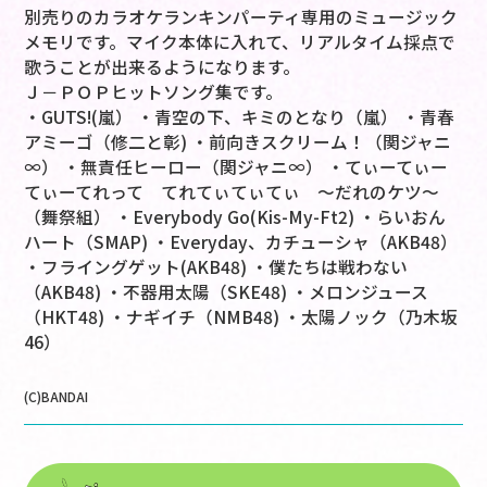
別売りのカラオケランキンパーティ専用のミュージック
メモリです。マイク本体に入れて、リアルタイム採点で
歌うことが出来るようになります。
Ｊ－ＰＯＰヒットソング集です。
・GUTS!(嵐） ・青空の下、キミのとなり（嵐） ・青春
アミーゴ（修二と彰) ・前向きスクリーム！（関ジャニ
∞） ・無責任ヒーロー（関ジャニ∞） ・てぃーてぃー
てぃーてれって てれてぃてぃてぃ ～だれのケツ～
（舞祭組） ・Everybody Go(Kis-My-Ft2) ・らいおん
ハート（SMAP) ・Everyday、カチューシャ（AKB48）
・フライングゲット(AKB48) ・僕たちは戦わない
（AKB48) ・不器用太陽（SKE48) ・メロンジュース
（HKT48) ・ナギイチ（NMB48) ・太陽ノック（乃木坂
46）
(C)BANDAI