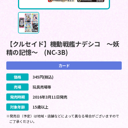
【クルセイド】機動戦艦ナデシコ ～妖
精の記憶～ (NC-3B)
カード
価格
345
円(税込)
売場
玩具売場等
発売時期
2016
年
3
月
11
日
発売
対象年齢
15歳以上
※発売日（予定）は地域・店舗などによって異なる場合がございますので
ご了承ください。