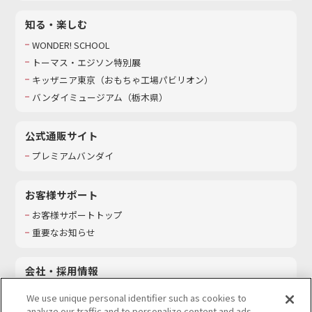
知る・楽しむ
WONDER! SCHOOL
トーマス・エジソン特別展
キッザニア東京（おもちゃ工場パビリオン）​
バンダイミュージアム（栃木県）
公式通販サイト
プレミアムバンダイ
お客様サポート
お客様サポートトップ
重要なお知らせ
会社・採用情報
会社情報
We use unique personal identifier such as cookies to
採用情報
analyze our traffic and to personalize content and ads.