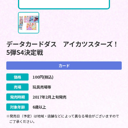
データカードダス アイカツスターズ！
5弾S4決定戦
カード
価格
100
円(税込)
売場
玩具売場等
発売時期
2017
年
2
月
上旬
発売
対象年齢
6歳以上
※発売日（予定）は地域・店舗などによって異なる場合がございますので
ご了承ください。