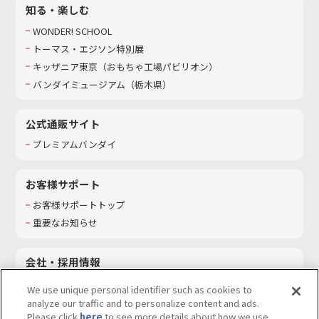
知る・楽しむ
WONDER! SCHOOL
トーマス・エジソン特別展
キッザニア東京（おもちゃ工場パビリオン）​
バンダイミュージアム（栃木県）
公式通販サイト
プレミアムバンダイ
お客様サポート
お客様サポートトップ
重要なお知らせ
会社・採用情報
会社情報
We use unique personal identifier such as cookies to
採用情報
analyze our traffic and to personalize content and ads.
Please click
here
to see more details about how we use
サステナビリティ