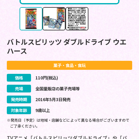
バトルスピリッツ ダブルドライブ ウエ
ハース
菓子・食品・食玩
価格
110
円(税込)
売場
全国量販店の菓子売場等
発売時期
2016
年
5
月
3
日
発売
対象年齢
9歳以上
※発売日（予定）は地域・店舗などによって異なる場合がございますので
ご了承ください。
TVアニメ「バトルスピリッツダブルドライブ」や「バ