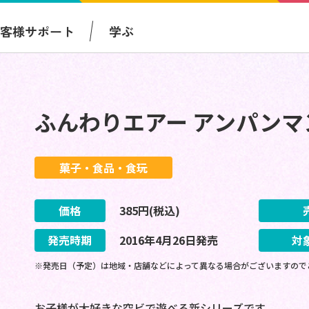
お客様サポート
学ぶ
ふんわりエアー アンパンマ
菓子・食品・食玩
価格
385
円(税込)
発売時期
2016
年
4
月
26
日
発売
対
※発売日（予定）は地域・店舗などによって異なる場合がございますので
お子様が大好きな空ビで遊べる新シリーズです。