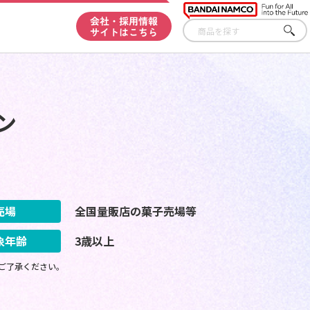
会社・採用情報
サイトはこちら
さが
す
ン
売場
全国量販店の菓子売場等
象年齢
3歳以上
ご了承ください。