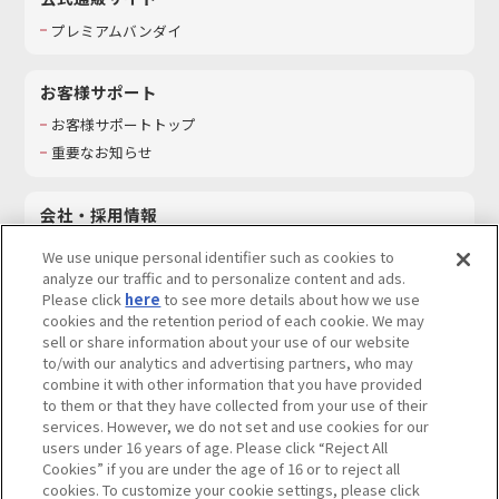
プレミアムバンダイ
お客様サポート
お客様サポートトップ
重要なお知らせ
会社・採用情報
会社情報
We use unique personal identifier such as cookies to
採用情報
analyze our traffic and to personalize content and ads.
Please click
here
to see more details about how we use
サステナビリティ
cookies and the retention period of each cookie. We may
お問い合わせ
sell or share information about your use of our website
to/with our analytics and advertising partners, who may
combine it with other information that you have provided
to them or that they have collected from your use of their
services. However, we do not set and use cookies for our
ウェブサイトご利用条件
ソーシャルメディアポリシー
users under 16 years of age. Please click “Reject All
個人情報及び特定個人情報等の取り扱いに関する保護方針
Cookies” if you are under the age of 16 or to reject all
cookies. To customize your cookie settings, please click
Do Not Sell or Share My Personal Information
著作権・商標について