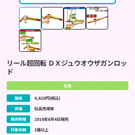
リール超回転 ＤＸジュウオウザガンロッ
ド
玩具
価格
4,620
円(税込)
売場
玩具売場等
発売時期
2016
年
6
月
4
日
発売
対象年齢
3歳以上