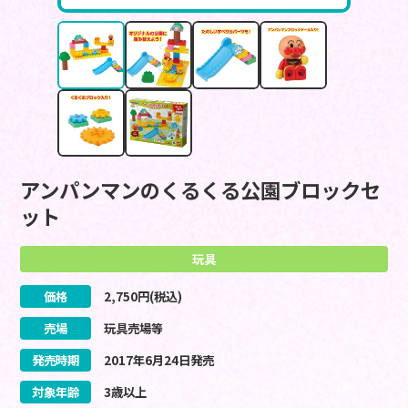
アンパンマンのくるくる公園ブロックセ
ット
玩具
価格
2,750
円(税込)
売場
玩具売場等
発売時期
2017
年
6
月
24
日
発売
対象年齢
3歳以上