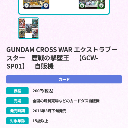
GUNDAM CROSS WAR エクストラブー
スター 歴戦の撃墜王 【GCW-
SP01】 自販機
カード
価格
200
円(税込)
売場
全国の玩具売場などのカードダス自販機
発売時期
2016
年
3
月
下旬
発売
対象年齢
15歳以上