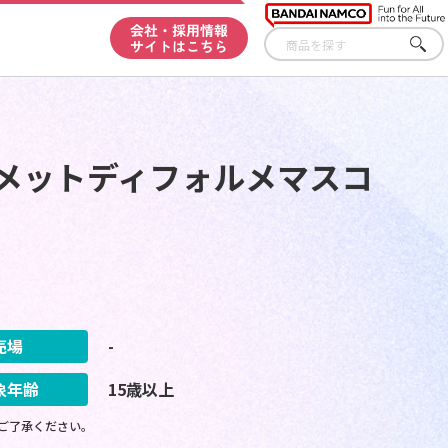
会社・採用情報
サイトはこちら
さが
す
ィメットディフォルメマスコ
売場
-
象年齢
15歳以上
ご了承ください。