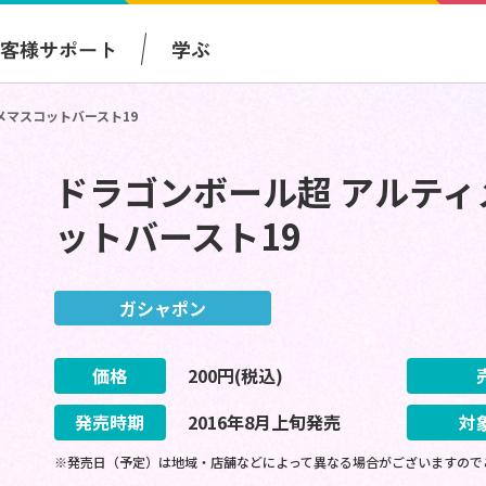
お客様サポート
学ぶ
メマスコットバースト19
ドラゴンボール超 アルテ
ットバースト19
ガシャポン
価格
200
円(税込)
発売時期
2016
年
8
月
上旬
発売
対
※発売日（予定）は地域・店舗などによって異なる場合がございますので