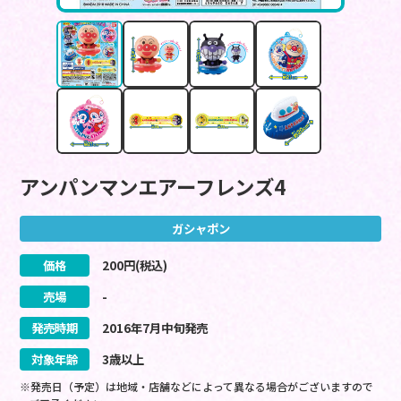
アンパンマンエアーフレンズ4
ガシャポン
価格
200
円(税込)
売場
-
発売時期
2016
年
7
月
中旬
発売
対象年齢
3歳以上
※発売日（予定）は地域・店舗などによって異なる場合がございますので