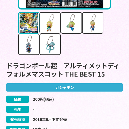
ドラゴンボール超 アルティメットディ
フォルメマスコット THE BEST 15
ガシャポン
価格
200
円(税込)
売場
-
発売時期
2016
年
6
月
下旬
発売