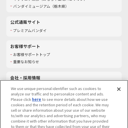
バンダイミュージアム（栃木県）
公式通販サイト
プレミアムバンダイ
お客様サポート
お客様サポートトップ
重要なお知らせ
会社・採用情報
会社情報
We use unique personal identifier such as cookies to
採用情報
analyze our traffic and to personalize content and ads.
Please click
here
to see more details about how we use
サステナビリティ
cookies and the retention period of each cookie. We may
お問い合わせ
sell or share information about your use of our website
to/with our analytics and advertising partners, who may
combine it with other information that you have provided
to them or that they have collected from your use of their