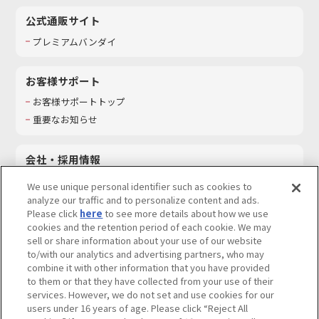
公式通販サイト
プレミアムバンダイ
お客様サポート
お客様サポートトップ
重要なお知らせ
会社・採用情報
会社情報
We use unique personal identifier such as cookies to
採用情報
analyze our traffic and to personalize content and ads.
Please click
here
to see more details about how we use
サステナビリティ
cookies and the retention period of each cookie. We may
お問い合わせ
sell or share information about your use of our website
to/with our analytics and advertising partners, who may
combine it with other information that you have provided
to them or that they have collected from your use of their
services. However, we do not set and use cookies for our
ウェブサイトご利用条件
ソーシャルメディアポリシー
users under 16 years of age. Please click “Reject All
個人情報及び特定個人情報等の取り扱いに関する保護方針