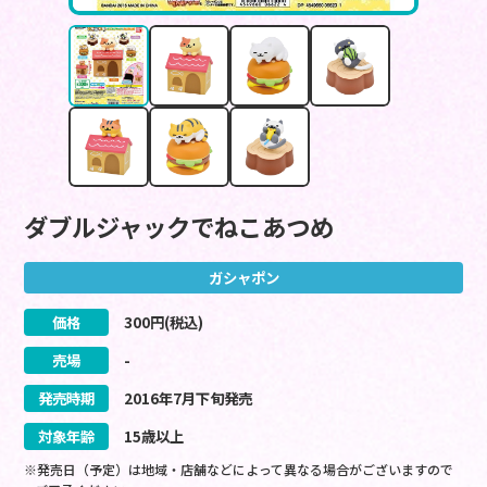
ダブルジャックでねこあつめ
ガシャポン
価格
300
円(税込)
売場
-
発売時期
2016
年
7
月
下旬
発売
対象年齢
15歳以上
※発売日（予定）は地域・店舗などによって異なる場合がございますので