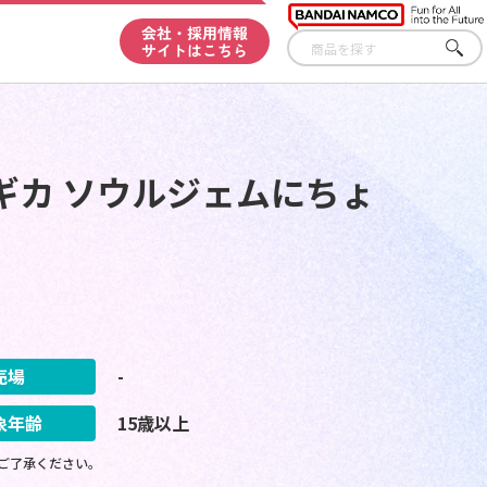
会社・採用情報
サイトはこちら
さが
す
ギカ ソウルジェムにちょ
売場
-
象年齢
15歳以上
ご了承ください。