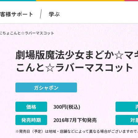
お客様サポート
学ぶ
にちょこんと☆ラバーマスコット
劇場版魔法少女まどか☆マ
こんと☆ラバーマスコット
ガシャポン
価格
300
円(税込)
発売時期
2016
年
7
月
下旬
発売
対
※発売日（予定）は地域・店舗などによって異なる場合がございますので