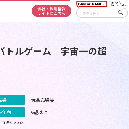
会社・採用情報
サイトはこちら
さが
す
バトルゲーム 宇宙一の超
売場
玩具売場等
象年齢
6歳以上
ご了承ください。