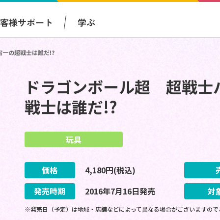
お客様サポート
学ぶ
一の超戦士は誰だ!?
ドラゴンボール超 超戦士
戦士は誰だ!?
玩具
価格
4,180
円(税込)
発売時期
2016
年
7
月
16
日
発売
対
※発売日（予定）は地域・店舗などによって異なる場合がございますので