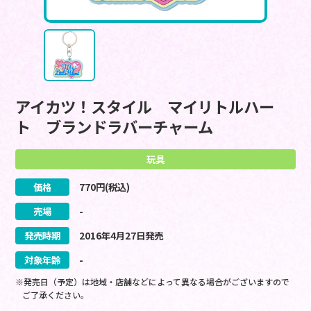
アイカツ！スタイル マイリトルハー
ト ブランドラバーチャーム
玩具
価格
770
円(税込)
売場
-
発売時期
2016
年
4
月
27
日
発売
対象年齢
-
※発売日（予定）は地域・店舗などによって異なる場合がございますので
ご了承ください。