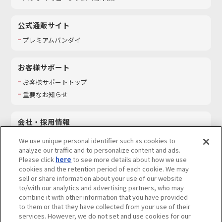
公式通販サイト
プレミアムバンダイ
お客様サポート
お客様サポートトップ
重要なお知らせ
会社・採用情報
会社情報
We use unique personal identifier such as cookies to
採用情報
analyze our traffic and to personalize content and ads.
Please click
here
to see more details about how we use
サステナビリティ
cookies and the retention period of each cookie. We may
お問い合わせ
sell or share information about your use of our website
to/with our analytics and advertising partners, who may
combine it with other information that you have provided
to them or that they have collected from your use of their
services. However, we do not set and use cookies for our
ウェブサイトご利用条件
ソーシャルメディアポリシー