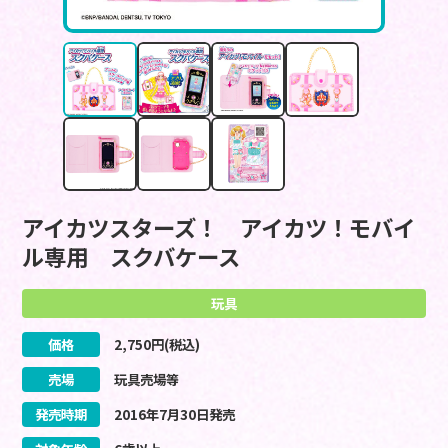
アイカツスターズ！ アイカツ！モバイ
ル専用 スクバケース
玩具
価格
2,750
円(税込)
売場
玩具売場等
発売時期
2016
年
7
月
30
日
発売