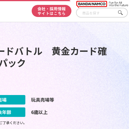
会社・採用情報
サイトはこちら
さが
す
ードバトル 黄金カード確
 パック
売場
玩具売場等
象年齢
6歳以上
ご了承ください。