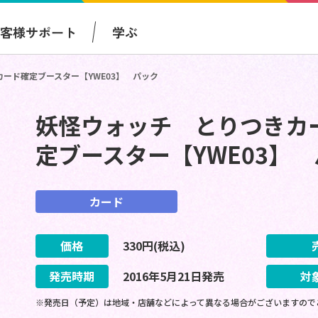
お客様サポート
学ぶ
ード確定ブースター【YWE03】 パック
妖怪ウォッチ とりつきカ
定ブースター【YWE03】
カード
価格
330
円(税込)
発売時期
2016
年
5
月
21
日
発売
対
※発売日（予定）は地域・店舗などによって異なる場合がございますので