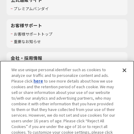
プレミアムバンダイ
お客様サポート
お客様サポートトップ
重要なお知らせ
会社・採用情報
会社情報
We use unique personal identifier such as cookies to
採用情報
analyze our traffic and to personalize content and ads.
Please click
here
to see more details about how we use
サステナビリティ
cookies and the retention period of each cookie. We may
お問い合わせ
sell or share information about your use of our website
to/with our analytics and advertising partners, who may
combine it with other information that you have provided
to them or that they have collected from your use of their
services. However, we do not set and use cookies for our
ウェブサイトご利用条件
ソーシャルメディアポリシー
users under 16 years of age. Please click “Reject All
個人情報及び特定個人情報等の取り扱いに関する保護方針
Cookies” if you are under the age of 16 or to reject all
cookies. To customize your cookie settings, please click