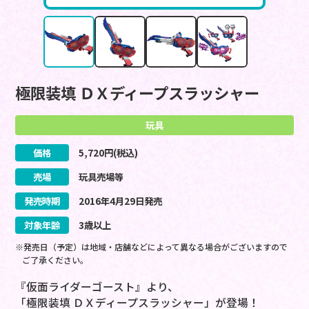
極限装填 ＤＸディープスラッシャー
玩具
価格
5,720
円(税込)
売場
玩具売場等
発売時期
2016
年
4
月
29
日
発売
対象年齢
3歳以上
※発売日（予定）は地域・店舗などによって異なる場合がございますので
ご了承ください。
『仮面ライダーゴースト』より、
「極限装填 ＤＸディープスラッシャー」が登場！