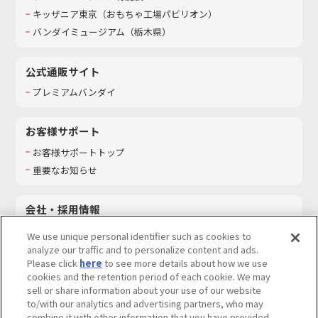
キッザニア東京（おもちゃ工場パビリオン）​
バンダイミュージアム（栃木県）
公式通販サイト
プレミアムバンダイ
お客様サポート
お客様サポートトップ
重要なお知らせ
会社・採用情報
会社情報
We use unique personal identifier such as cookies to
採用情報
analyze our traffic and to personalize content and ads.
Please click
here
to see more details about how we use
サステナビリティ
cookies and the retention period of each cookie. We may
お問い合わせ
sell or share information about your use of our website
to/with our analytics and advertising partners, who may
combine it with other information that you have provided