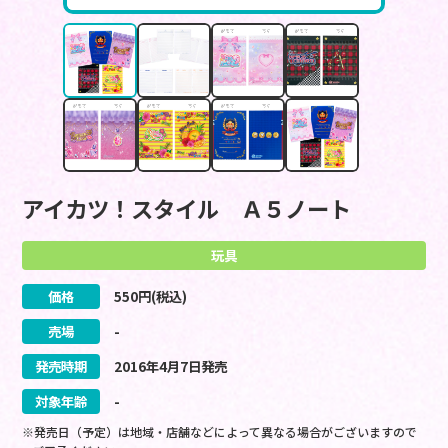
アイカツ！スタイル Ａ５ノート
玩具
価格
550
円(税込)
売場
-
発売時期
2016
年
4
月
7
日
発売
対象年齢
-
※発売日（予定）は地域・店舗などによって異なる場合がございますので