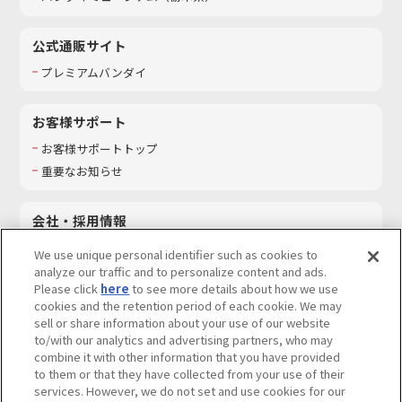
公式通販サイト
プレミアムバンダイ
お客様サポート
お客様サポートトップ
重要なお知らせ
会社・採用情報
会社情報
We use unique personal identifier such as cookies to
採用情報
analyze our traffic and to personalize content and ads.
Please click
here
to see more details about how we use
サステナビリティ
cookies and the retention period of each cookie. We may
お問い合わせ
sell or share information about your use of our website
to/with our analytics and advertising partners, who may
combine it with other information that you have provided
to them or that they have collected from your use of their
services. However, we do not set and use cookies for our
ウェブサイトご利用条件
ソーシャルメディアポリシー