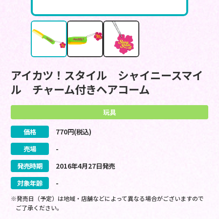
アイカツ！スタイル シャイニースマイ
ル チャーム付きヘアコーム
玩具
価格
770
円(税込)
売場
-
発売時期
2016
年
4
月
27
日
発売
対象年齢
-
※発売日（予定）は地域・店舗などによって異なる場合がございますので
ご了承ください。