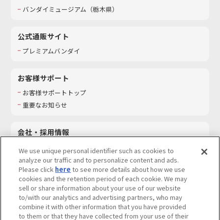
バンダイミュージアム（栃木県）
公式通販サイト
プレミアムバンダイ
お客様サポート
お客様サポートトップ
重要なお知らせ
会社・採用情報
会社情報
We use unique personal identifier such as cookies to
採用情報
analyze our traffic and to personalize content and ads.
Please click
here
to see more details about how we use
サステナビリティ
cookies and the retention period of each cookie. We may
お問い合わせ
sell or share information about your use of our website
to/with our analytics and advertising partners, who may
combine it with other information that you have provided
to them or that they have collected from your use of their