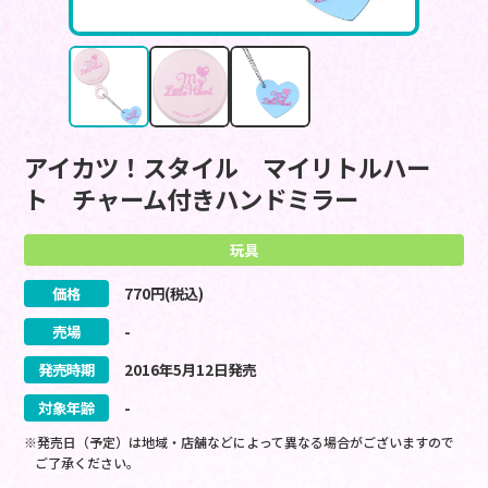
アイカツ！スタイル マイリトルハー
ト チャーム付きハンドミラー
玩具
価格
770
円(税込)
売場
-
発売時期
2016
年
5
月
12
日
発売
対象年齢
-
※発売日（予定）は地域・店舗などによって異なる場合がございますので
ご了承ください。