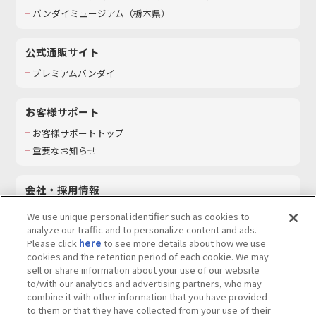
バンダイミュージアム（栃木県）
公式通販サイト
プレミアムバンダイ
お客様サポート
お客様サポートトップ
重要なお知らせ
会社・採用情報
会社情報
We use unique personal identifier such as cookies to
採用情報
analyze our traffic and to personalize content and ads.
Please click
here
to see more details about how we use
サステナビリティ
cookies and the retention period of each cookie. We may
お問い合わせ
sell or share information about your use of our website
to/with our analytics and advertising partners, who may
combine it with other information that you have provided
to them or that they have collected from your use of their