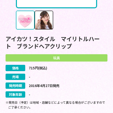
アイカツ！スタイル マイリトルハー
ト ブランドヘアクリップ
玩具
価格
715
円(税込)
売場
-
発売時期
2016
年
4
月
27
日
発売
対象年齢
-
※発売日（予定）は地域・店舗などによって異なる場合がございますので
ご了承ください。