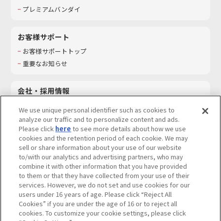
プレミアムバンダイ
お客様サポート
お客様サポートトップ
重要なお知らせ
会社・採用情報
会社情報
We use unique personal identifier such as cookies to
採用情報
analyze our traffic and to personalize content and ads.
Please click
here
to see more details about how we use
サステナビリティ
cookies and the retention period of each cookie. We may
お問い合わせ
sell or share information about your use of our website
to/with our analytics and advertising partners, who may
combine it with other information that you have provided
to them or that they have collected from your use of their
services. However, we do not set and use cookies for our
ウェブサイトご利用条件
ソーシャルメディアポリシー
users under 16 years of age. Please click “Reject All
個人情報及び特定個人情報等の取り扱いに関する保護方針
Cookies” if you are under the age of 16 or to reject all
cookies. To customize your cookie settings, please click
Do Not Sell or Share My Personal Information
著作権・商標について