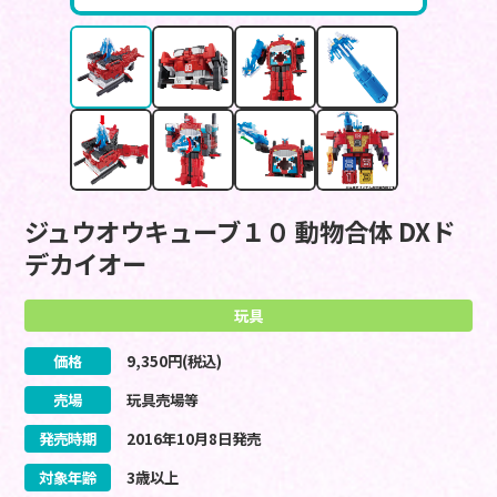
ジュウオウキューブ１０ 動物合体 DXド
デカイオー
玩具
価格
9,350
円(税込)
売場
玩具売場等
発売時期
2016
年
10
月
8
日
発売
対象年齢
3歳以上