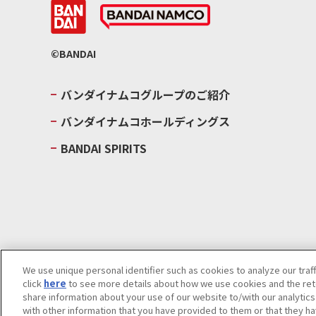
©BANDAI
バンダイナムコグループのご紹介
バンダイナムコホールディングス
BANDAI SPIRITS
We use unique personal identifier such as cookies to analyze our traf
click
here
to see more details about how we use cookies and the rete
ウェブサイトご利用条件
ソーシャルメディアポリシー
個人情報及
share information about your use of our website to/with our analytic
with other information that you have provided to them or that they ha
Do Not Sell or Share My Personal Information
著作権・商標につい