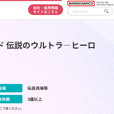
会社・採用情報
サイトはこちら
さが
す
ド 伝説のウルトラ―ヒーロ
売場
玩具売場等
象年齢
3歳以上
ご了承ください。