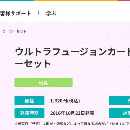
お客様サポート
学ぶ
―ヒーローセット
ウルトラフュージョンカー
ーセット
玩具
価格
1,320
円(税込)
発売時期
2016
年
10
月
22
日
発売
対
※発売日（予定）は地域・店舗などによって異なる場合がございますので