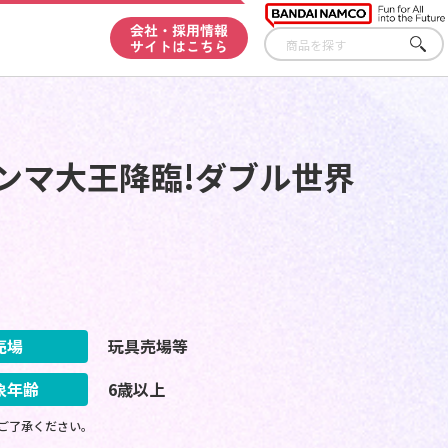
会社・採用情報
サイトはこちら
さが
す
ンマ大王降臨!ダブル世界
売場
玩具売場等
象年齢
6歳以上
ご了承ください。