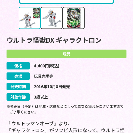
ウルトラ怪獣DX ギャラクトロン
玩具
価格
4,400
円(税込)
売場
玩具売場等
発売時期
2016
年
10
月
8
日
発売
対象年齢
3歳以上
※発売日（予定）は地域・店舗などによって異なる場合がございますので
ご了承ください。
『ウルトラマンオーブ』より、
「ギャラクトロン」がソフビ人形になって、ウルトラ怪