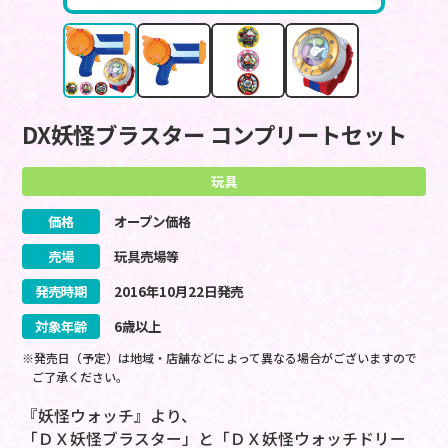
DX妖怪ブラスター コンプリートセット
玩具
価格
オープン価格
売場
玩具売場等
発売時期
2016
年
10
月
22
日
発売
対象年齢
6歳以上
※発売日（予定）は地域・店舗などによって異なる場合がございますので
ご了承ください。
『妖怪ウォッチ』より、
「ＤＸ妖怪ブラスター」と「ＤＸ妖怪ウォッチドリー