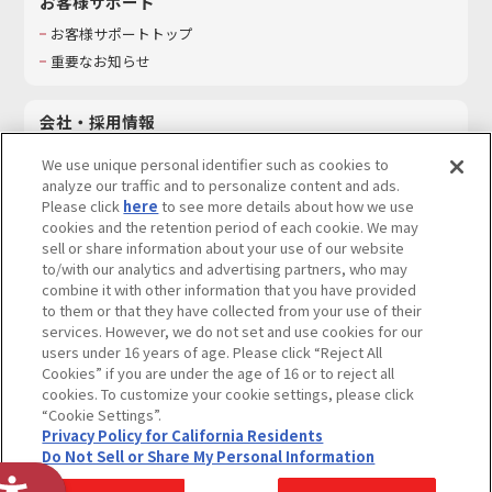
お客様サポート
お客様サポートトップ
重要なお知らせ
会社・採用情報
会社情報
We use unique personal identifier such as cookies to
採用情報
analyze our traffic and to personalize content and ads.
Please click
here
to see more details about how we use
サステナビリティ
cookies and the retention period of each cookie. We may
お問い合わせ
sell or share information about your use of our website
to/with our analytics and advertising partners, who may
combine it with other information that you have provided
to them or that they have collected from your use of their
services. However, we do not set and use cookies for our
ウェブサイトご利用条件
ソーシャルメディアポリシー
users under 16 years of age. Please click “Reject All
個人情報及び特定個人情報等の取り扱いに関する保護方針
Cookies” if you are under the age of 16 or to reject all
cookies. To customize your cookie settings, please click
Do Not Sell or Share My Personal Information
著作権・商標について
“Cookie Settings”.
Privacy Policy for California Residents
カスタマーハラスメントに対する基本的な対応方針
Do Not Sell or Share My Personal Information