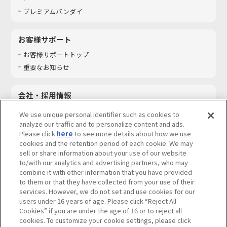
プレミアムバンダイ
お客様サポート
お客様サポートトップ
重要なお知らせ
会社・採用情報
会社情報
We use unique personal identifier such as cookies to
採用情報
analyze our traffic and to personalize content and ads.
Please click
here
to see more details about how we use
サステナビリティ
cookies and the retention period of each cookie. We may
お問い合わせ
sell or share information about your use of our website
to/with our analytics and advertising partners, who may
combine it with other information that you have provided
to them or that they have collected from your use of their
services. However, we do not set and use cookies for our
ウェブサイトご利用条件
ソーシャルメディアポリシー
users under 16 years of age. Please click “Reject All
個人情報及び特定個人情報等の取り扱いに関する保護方針
Cookies” if you are under the age of 16 or to reject all
cookies. To customize your cookie settings, please click
Do Not Sell or Share My Personal Information
著作権・商標について