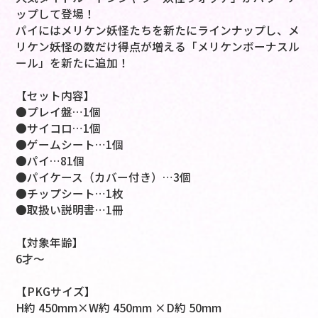
ップして登場！
パイにはメリケン妖怪たちを新たにラインナップし、メ
リケン妖怪の数だけ得点が増える「メリケンボーナスル
ール」を新たに追加！
【セット内容】
●プレイ盤…1個
●サイコロ…1個
●ゲームシート…1個
●パイ…81個
●パイケース（カバー付き）…3個
●チップシート…1枚
●取扱い説明書…1冊
【対象年齢】
6才～
【PKGサイズ】
H約 450mm×W約 450mm ×D約 50mm