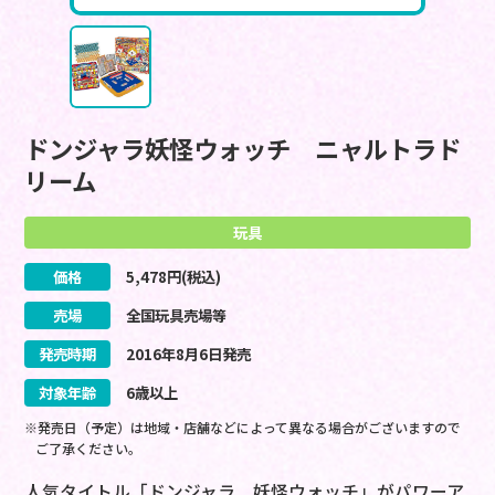
ドンジャラ妖怪ウォッチ ニャルトラド
リーム
玩具
価格
5,478
円(税込)
売場
全国玩具売場等
発売時期
2016
年
8
月
6
日
発売
対象年齢
6歳以上
※発売日（予定）は地域・店舗などによって異なる場合がございますので
ご了承ください。
人気タイトル「ドンジャラ 妖怪ウォッチ」がパワーア